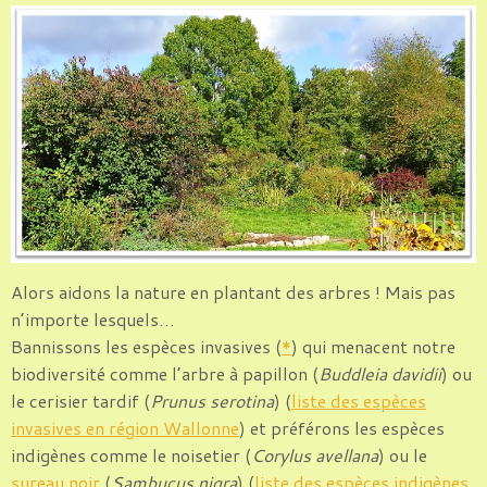
Alors aidons la nature en plantant des arbres ! Mais pas
n’importe lesquels…
Bannissons les espèces invasives (
*
) qui menacent notre
biodiversité comme l’arbre à papillon (
Buddleia davidii
) ou
le cerisier tardif (
Prunus serotina
) (
liste des espèces
invasives en région Wallonne
) et préférons les espèces
indigènes comme le noisetier (
Corylus avellana
) ou le
sureau noir
(
Sambucus nigra
) (
liste des espèces indigènes