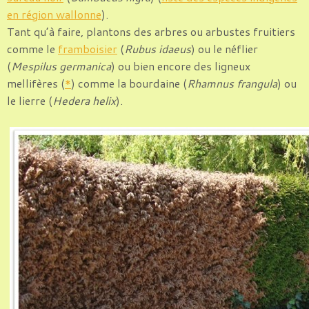
en région wallonne
).
Tant qu’à faire, plantons des arbres ou arbustes fruitiers
comme le
framboisier
(
Rubus idaeus
) ou le néflier
(
Mespilus germanica
) ou bien encore des ligneux
mellifères (
*
) comme la bourdaine (
Rhamnus frangula
) ou
le lierre (
Hedera helix
).