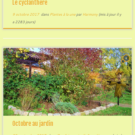
Le cyclanthère
9 octobre 2017
dans
Plantes à la une
par
Harmony
(mis à jour il y
a 2283 jours)
4
Octobre au jardin