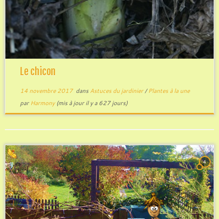
Le chicon
14 novembre 2017
dans
Astuces du jardinier
/
Plantes à la une
par
Harmony
(mis à jour il y a 627 jours)
4