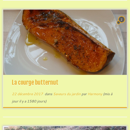
2
La courge butternut
22 décembre 2017
dans
Saveurs du jardin
par
Harmony
(mis à
jour il y a 1580 jours)