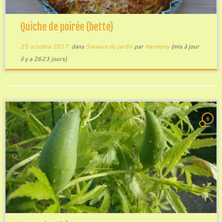
Quiche de poirée (bette)
25 octobre 2017
dans
Saveurs du jardin
par
Harmony
(mis à jour
il y a 2623 jours)
6