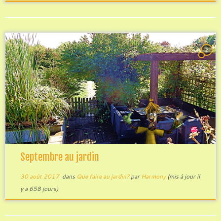
2
Septembre au jardin
30 août 2017
dans
Que faire au jardin?
par
Harmony
(mis à jour il
y a 658 jours)