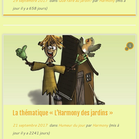
29 septembre 2017
dans
Que faire au jardin?
par
Harmony
(mis à
jour il y a 658 jours)
1
La thématique « L’Harmony des jardins »
21 septembre 2017
dans
Humeur du jour
par
Harmony
(mis à
jour il y a 2241 jours)