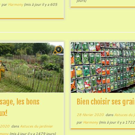
jours)
r
par
Harmony
(mis à jour il y a 605
4
sage, les bons
Bien choisir ses gra
ux!
28 février 2020
dans
Astuces du j
par
Harmony
(mis à jour il y a 1722
 2020
dans
Astuces du jardinier
mony
(mis à jour il y a 1479 jours)