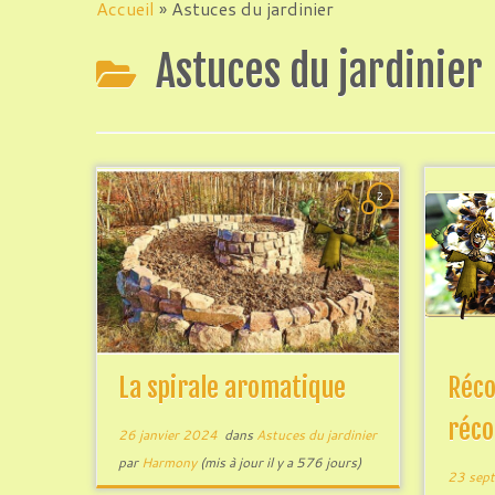
au
Accueil
»
Astuces du jardinier
contenu
Astuces du jardinier
2
La spirale aromatique
Réco
réco
26 janvier 2024
dans
Astuces du jardinier
par
Harmony
(mis à jour il y a 576 jours)
23 sep