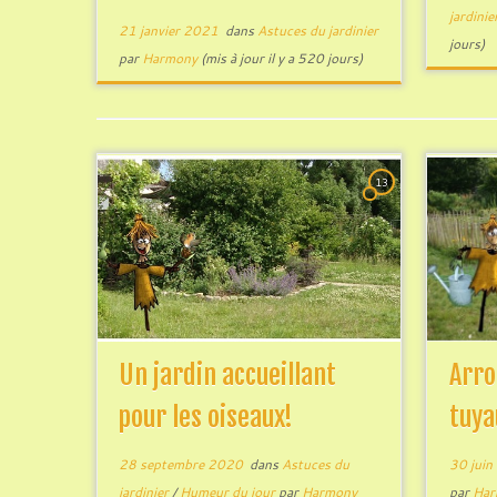
jardinie
21 janvier 2021
dans
Astuces du jardinier
jours)
par
Harmony
(mis à jour il y a 520 jours)
13
Un jardin accueillant
Arro
pour les oiseaux!
tuya
28 septembre 2020
dans
Astuces du
30 juin
jardinier
/
Humeur du jour
par
Harmony
par
Har