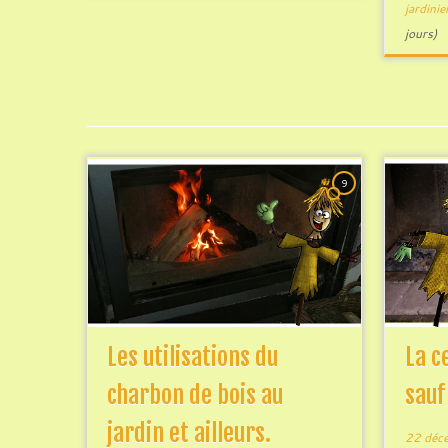
jardinie
jours)
9
Les utilisations du
La c
charbon de bois au
sauf
jardin et ailleurs.
22 déc