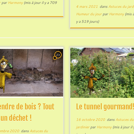
r
par
Harmony
(mis à jour il y a 709
4 mars 2021
dans
Astuces du jard
Humeur du jour
par
Harmony
(mis à
y a 519 jours)
23
endre de bois ? Tout
Le tunnel gourmand
 un déchet !
16 octobre 2020
dans
Astuces du
jardinier
par
Harmony
(mis à jour il
embre 2020
dans
Astuces du