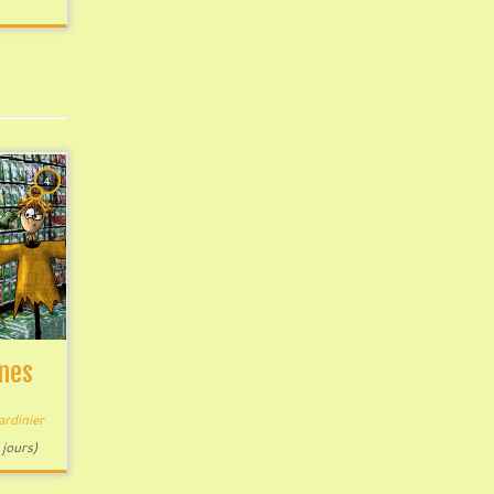
4
ines
ardinier
 jours)