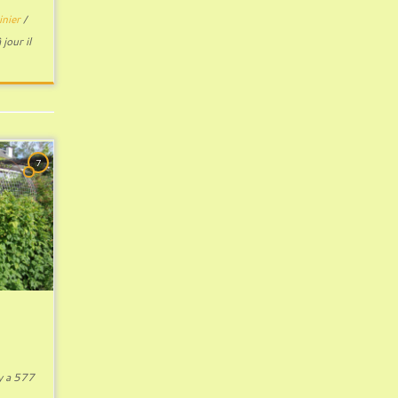
inier
/
 jour il
7
!
 y a 577