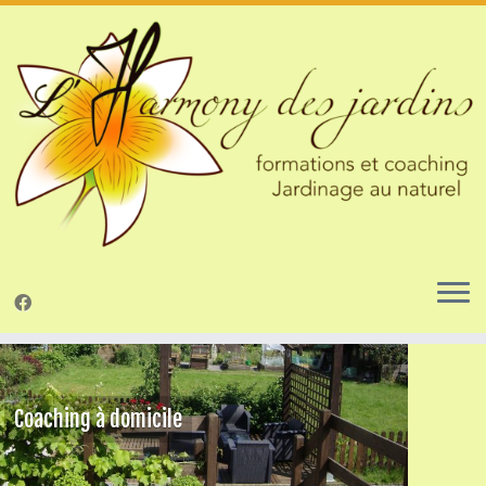
Passer
au
contenu
Ateliers "Le jardinage au naturel"