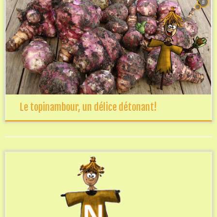
8
Le topinambour, un délice détonant!