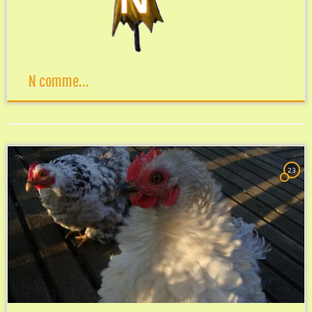
N comme…
23