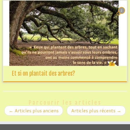
2
Et si on plantait des arbres?
Parcourir les articles
←
Articles plus anciens
Articles plus récents
→