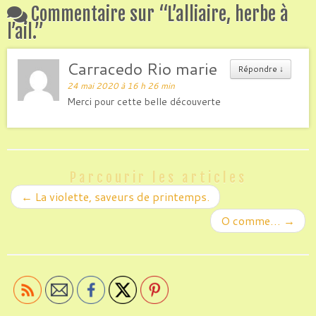
Commentaire sur “
L’alliaire, herbe à
l’ail.
”
Carracedo Rio marie
Répondre
↓
24 mai 2020 à 16 h 26 min
Merci pour cette belle découverte
Parcourir les articles
←
La violette, saveurs de printemps.
O comme…
→