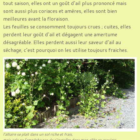
tout saison, elles ont un goût d’ail plus prononcé mais
sont aussi plus coriaces et amères, elles sont bien
meilleures avant la floraison.
Les feuilles se consomment toujours crues ; cuites, elles
perdent leur goût d’ail et dégagent une amertume
désagréable. Elles perdent aussi leur saveur d’ail au
séchage, c’est pourquoi on les utilise toujours fraiches.
l’alliaire se plait dans un sol riche et frais,
mais cela ne l’empêche pas de s’installer dans mon allée en graviers…