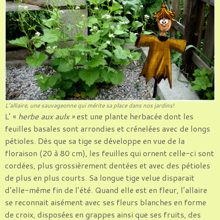
L’alliaire, une sauvageonne qui mérite sa place dans nos jardins!
L’ «
herbe aux aulx »
est une plante herbacée dont les
feuilles basales sont arrondies et crénelées avec de longs
pétioles. Dès que sa tige se développe en vue de la
floraison (20 à 80 cm), les feuilles qui ornent celle-ci sont
cordées, plus grossièrement dentées et avec des pétioles
de plus en plus courts. Sa longue tige velue disparait
d’elle-même fin de l’été. Quand elle est en fleur, l’allaire
se reconnait aisément avec ses fleurs blanches en forme
de croix, disposées en grappes ainsi que ses fruits, des