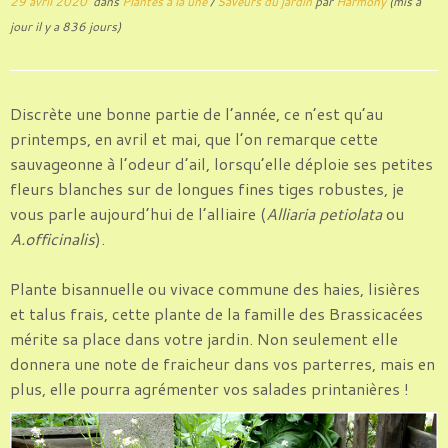
29 avril 2020
dans
Plantes à la une
/
Saveurs du jardin
par
Harmony
(mis à
jour il y a 836 jours)
Discrète une bonne partie de l’année, ce n’est qu’au
printemps, en avril et mai, que l’on remarque cette
sauvageonne à l’odeur d’ail, lorsqu’elle déploie ses petites
fleurs blanches sur de longues fines tiges robustes, je
vous parle aujourd’hui de l’alliaire (
Alliaria petiolata
ou
A.officinalis
).
Plante bisannuelle ou vivace commune des haies, lisières
et talus frais, cette plante de la famille des Brassicacées
mérite sa place dans votre jardin. Non seulement elle
donnera une note de fraicheur dans vos parterres, mais en
plus, elle pourra agrémenter vos salades printanières !