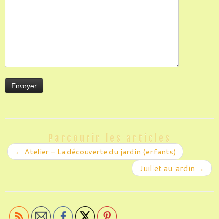
Parcourir les articles
←
Atelier – La découverte du jardin (enfants)
Juillet au jardin
→