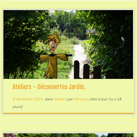
Ateliers – Découvertes Jardin.
8 décembre 2025
dans
Ateliers
par
Harmony
(mis à jour il y a 18
jours)