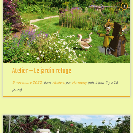
1
Atelier – Le jardin refuge
9 novembre 2022
dans
Ateliers
par
Harmony
(mis à jour il y a 18
jours)