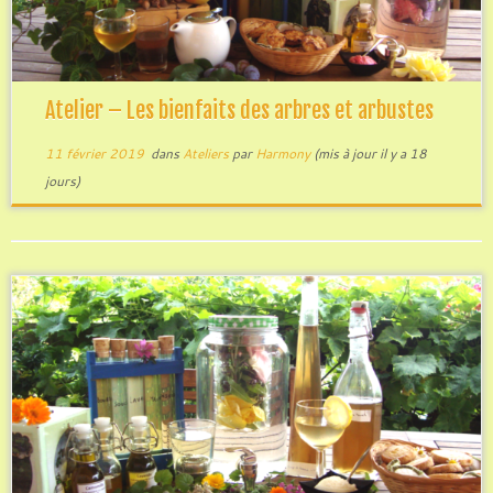
Atelier – Les bienfaits des arbres et arbustes
11 février 2019
dans
Ateliers
par
Harmony
(mis à jour il y a 18
jours)