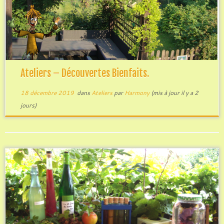
Ateliers – Découvertes Bienfaits.
18 décembre 2019
dans
Ateliers
par
Harmony
(mis à jour il y a 2
jours)