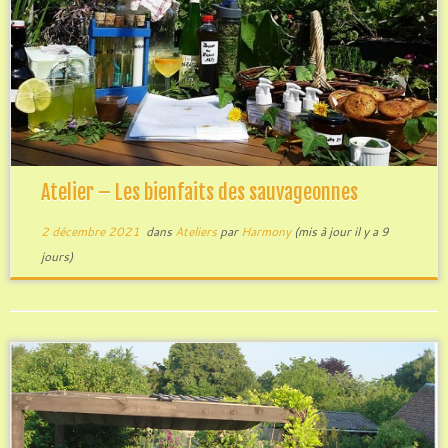
Atelier – Les bienfaits des sauvageonnes
2 décembre 2021
dans
Ateliers
par
Harmony
(mis à jour il y a 9
jours)