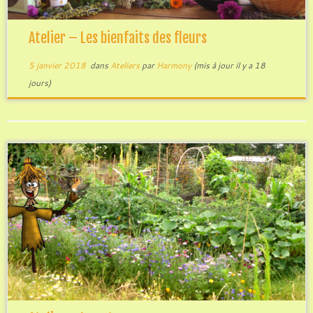
Atelier – Les bienfaits des fleurs
5 janvier 2018
dans
Ateliers
par
Harmony
(mis à jour il y a 18
jours)