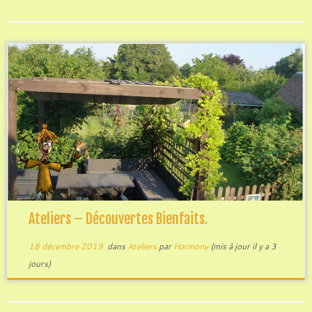
Ateliers – Découvertes Bienfaits.
18 décembre 2019
dans
Ateliers
par
Harmony
(mis à jour il y a 3
jours)