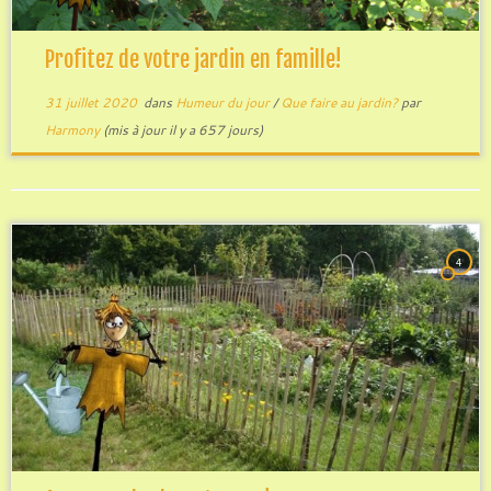
Profitez de votre jardin en famille!
31 juillet 2020
dans
Humeur du jour
/
Que faire au jardin?
par
Harmony
(mis à jour il y a 657 jours)
4