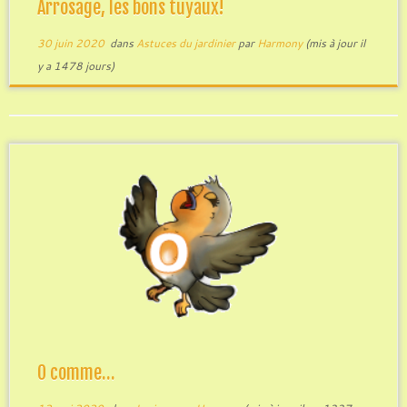
Arrosage, les bons tuyaux!
30 juin 2020
dans
Astuces du jardinier
par
Harmony
(mis à jour il
y a 1478 jours)
O comme…