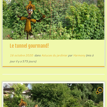
Le tunnel gourmand!
16 octobre 2020
dans
Astuces du jardinier
par
Harmony
(mis à
jour il y a 575 jours)
13