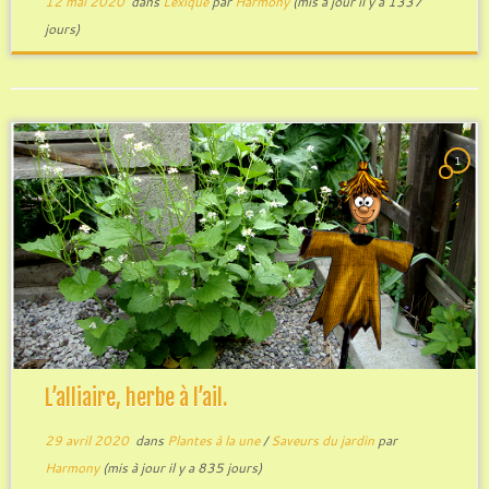
12 mai 2020
dans
Lexique
par
Harmony
(mis à jour il y a 1337
jours)
1
L’alliaire, herbe à l’ail.
29 avril 2020
dans
Plantes à la une
/
Saveurs du jardin
par
Harmony
(mis à jour il y a 835 jours)