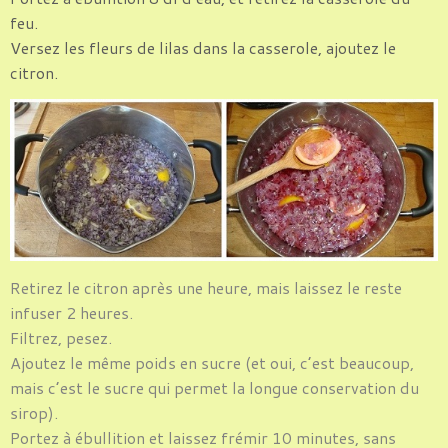
feu.
Versez les fleurs de lilas dans la casserole, ajoutez le
citron.
Retirez le citron après une heure,
mais laissez le reste
infuser 2 heures.
Filtrez, pesez.
Ajoutez le même poids en sucre (et oui, c’est beaucoup,
mais c’est le sucre qui permet la longue conservation du
sirop).
Portez à ébullition et laissez frémir 10 minutes, sans