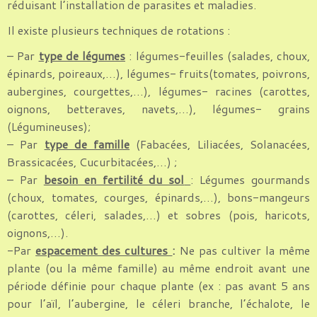
réduisant l’installation de parasites et maladies.
Il existe plusieurs techniques de rotations :
– Par
type de légumes
: légumes-feuilles (salades, choux,
épinards, poireaux,…), légumes- fruits(tomates, poivrons,
aubergines, courgettes,…), légumes- racines (carottes,
oignons, betteraves, navets,…), légumes- grains
(Légumineuses);
– Par
type de famille
(Fabacées, Liliacées, Solanacées,
Brassicacées, Cucurbitacées,…) ;
– Par
besoin en fertilité du sol
: Légumes gourmands
(choux, tomates, courges, épinards,…), bons-mangeurs
(carottes, céleri, salades,…) et sobres (pois, haricots,
oignons,…).
-Par
espacement des cultures
:
Ne pas cultiver la même
plante (ou la même famille) au même endroit avant une
période définie pour chaque plante (ex : pas avant 5 ans
pour l’aïl, l’aubergine, le céleri branche, l’échalote, le