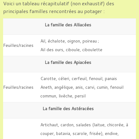
Voici un tableau récapitulatif (non exhaustif) des
principales familles rencontrées au potager :
La famille des Alliacées
Ail, échalote, oignon, poireau ;
Feuilles/racines
Ail des ours, ciboule, ciboulette
La famille des Apiacées
Carotte, céleri, cerfeuil, fenouil, panais
Feuilles/racines
Aneth, angélique, anis, carvi, cumin, fenouil
commun, livèche, persil
La famille des Astéracées
Artichaut, cardon, salades (laitue, chicorée, à
couper, batavia, scarole, frisée), endive,