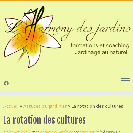
Passer
au
Accueil
»
Astuces du jardinier
»
La rotation des cultures
contenu
La rotation des cultures
19 janvier 2017
dans
Astuces du jardinier
par
Harmony
(mis à jour il y a