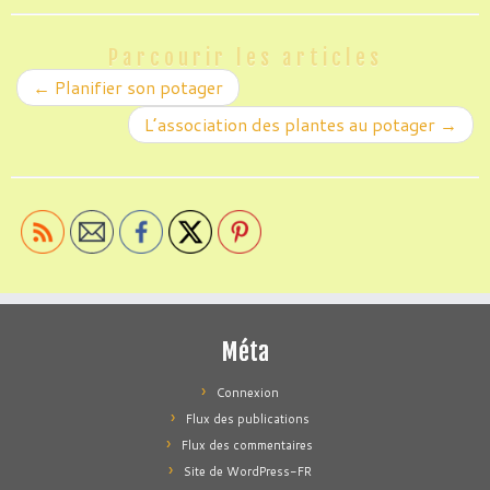
Parcourir les articles
←
Planifier son potager
L’association des plantes au potager
→
Méta
Connexion
Flux des publications
Flux des commentaires
Site de WordPress-FR