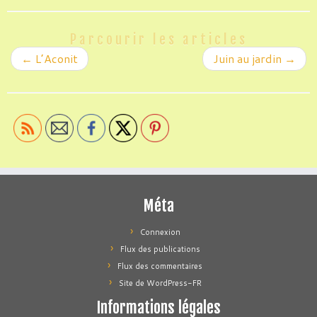
Parcourir les articles
←
L’Aconit
Juin au jardin
→
Méta
Connexion
Flux des publications
Flux des commentaires
Site de WordPress-FR
Informations légales