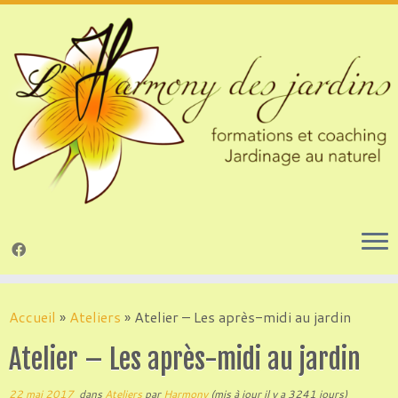
Passer
au
Accueil
»
Ateliers
»
Atelier – Les après-midi au jardin
contenu
Atelier – Les après-midi au jardin
22 mai 2017
dans
Ateliers
par
Harmony
(mis à jour il y a 3241 jours)