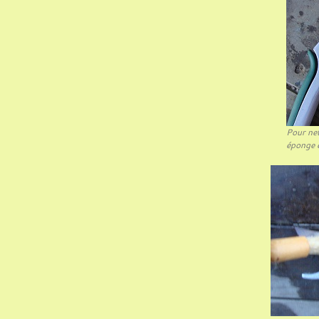
Pour net
éponge e