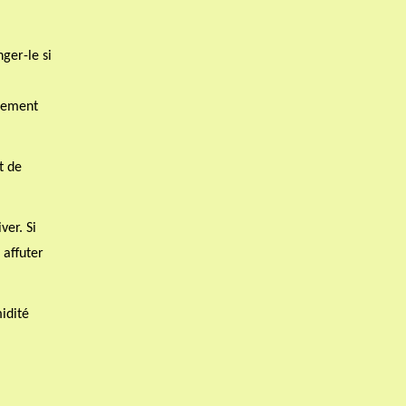
ger-le si
usement
t de
ver. Si
 affuter
midité