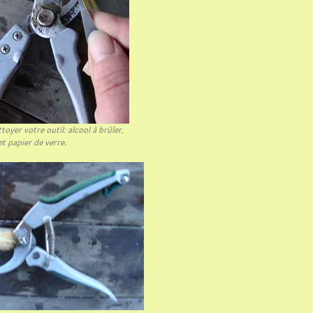
toyer votre outil: alcool à brûler,
t papier de verre.