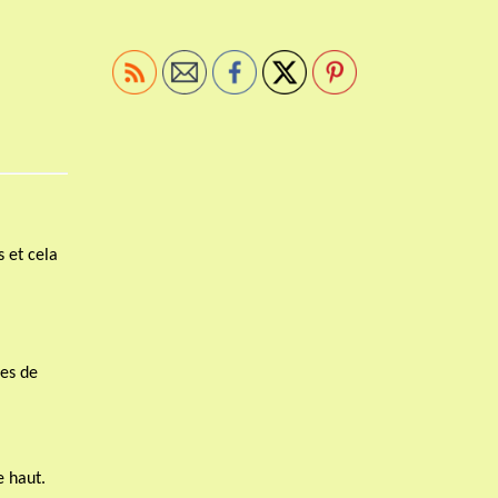
s et cela
mes de
e haut.