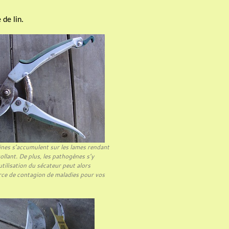
 de lin.
ines s’accumulent sur les lames rendant
collant. De plus, les pathogènes s’y
’utilisation du sécateur peut alors
rce de contagion de maladies pour vos