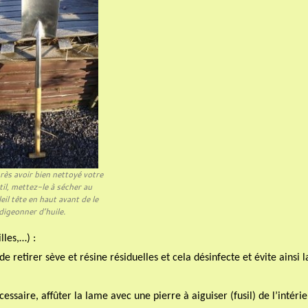
rès avoir bien nettoyé votre
til, mettez-le à sécher au
leil tête en haut avant de le
digeonner d’huile.
lles,…) :
e retirer sève et résine résiduelles et cela désinfecte et évite ainsi l
cessaire, affûter la lame avec une pierre à aiguiser (fusil) de l’intéri