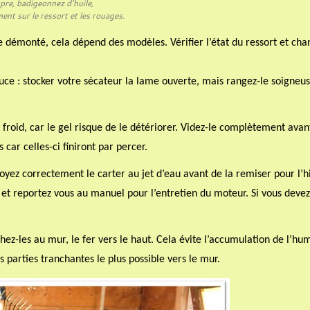
pre, badigeonnez d’huile,
ment sur le ressort et les rouages.
démonté, cela dépend des modèles. Vérifier l’état du ressort et chan
tuce : stocker votre sécateur la lame ouverte, mais rangez-le soigne
 froid, car le gel risque de le détériorer. Videz-le complètement avan
car celles-ci finiront par percer.
oyez correctement le carter au jet d’eau avant de la remiser pour l’hi
 et reportez vous au manuel pour l’entretien du moteur. Si vous devez
chez-les au mur, le fer vers le haut. Cela évite l’accumulation de l’hu
s parties tranchantes le plus possible vers le mur.