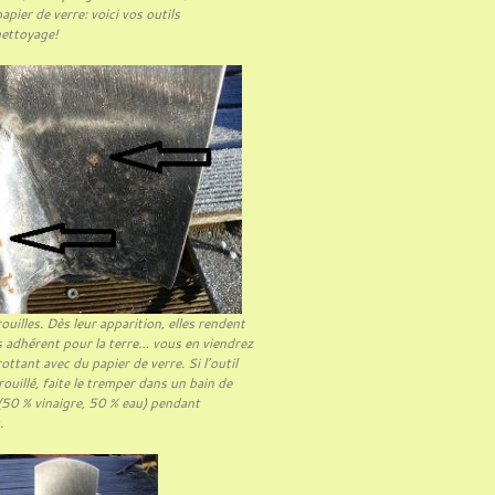
apier de verre: voici vos outils
nettoyage!
ouilles. Dès leur apparition, elles rendent
us adhérent pour la terre… vous en viendrez
rottant avec du papier de verre. Si l’outil
ouillé, faite le tremper dans un bain de
 (50 % vinaigre, 50 % eau) pendant
.