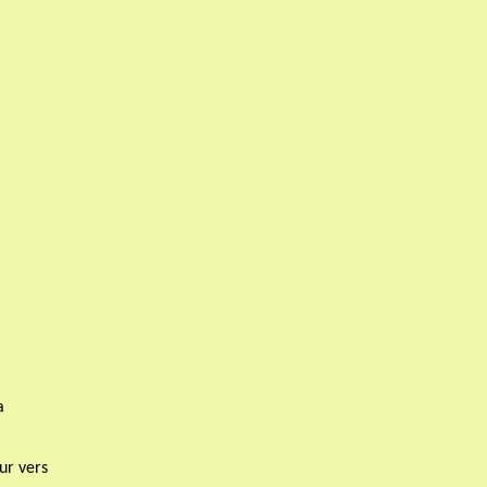
a
eur vers