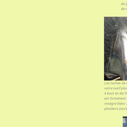
du p
de 
Les taches de r
votre outil pl
à bout en les f
est fortement r
vinaigre blanc
plusieurs jours