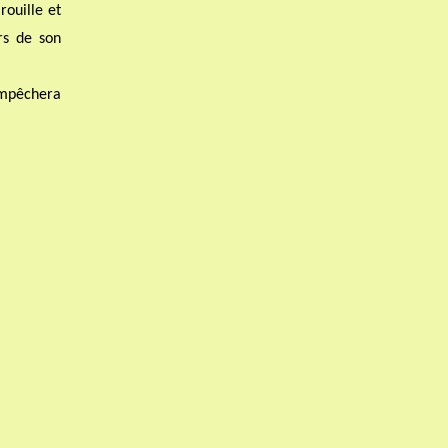
rouille et
rs de son
 empêchera