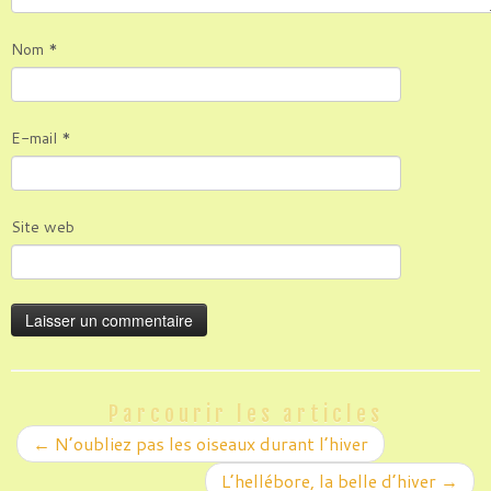
Nom
*
E-mail
*
Site web
Parcourir les articles
←
N’oubliez pas les oiseaux durant l’hiver
L’hellébore, la belle d’hiver
→