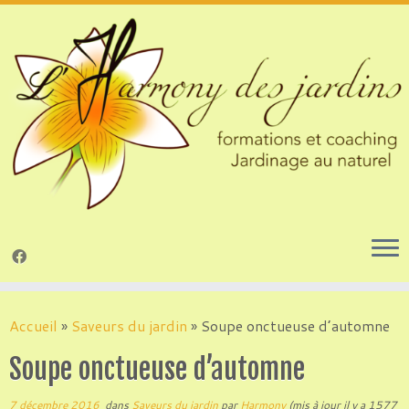
Passer
au
Accueil
»
Saveurs du jardin
»
Soupe onctueuse d’automne
contenu
Soupe onctueuse d’automne
7 décembre 2016
dans
Saveurs du jardin
par
Harmony
(mis à jour il y a 1577