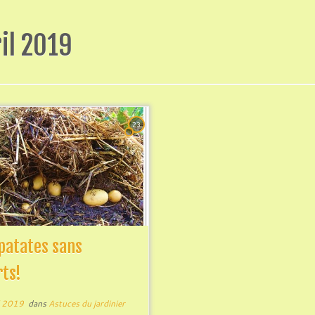
il 2019
23
patates sans
rts!
l 2019
dans
Astuces du jardinier