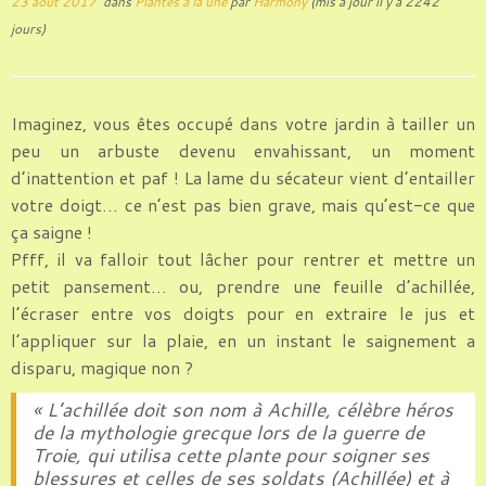
23 août 2017
dans
Plantes à la une
par
Harmony
(mis à jour il y a 2242
jours)
Imaginez, vous êtes occupé dans votre jardin à tailler un
peu un arbuste devenu envahissant, un moment
d’inattention et paf ! La lame du sécateur vient d’entailler
votre doigt… ce n’est pas bien grave, mais qu’est-ce que
ça saigne !
Pfff, il va falloir tout lâcher pour rentrer et mettre un
petit pansement… ou, prendre une feuille d’achillée,
l’écraser entre vos doigts pour en extraire le jus et
l’appliquer sur la plaie, en un instant le saignement a
disparu, magique non ?
« L’achillée doit son nom à Achille, célèbre héros
de la mythologie grecque lors de la guerre de
Troie, qui utilisa cette plante pour soigner ses
blessures et celles de ses soldats (Achillée) et à