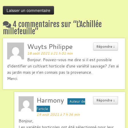
4 commentaires sur “
L’Achillée
millefeuille
”
Wuyts Philippe
Répondre
↓
18 août 2021 à 21 h 01 min
Bonjour. Pouvez-vous me dire si il est possible
d’identifier un cultivart horticole d’une variété sauvage? J’en ai
au jardin mais je n’en connais pas la provenance.
Merci.
Harmony
Répondre
↓
Auteur de
l’article
19 août 2021 à 7 h 36 min
Bonjour,
Les variétés horticoles ont été sélectionné pour leur