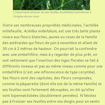
L’importante division de ses feuilles doublement pennée est à
l’origine de son nom.
Outre ses nombreuses propriétés médicinales, l’achillée
millefeuille,
Achillea millefolium
, est une très belle plante
vivace aux fleurs blanches, jaunes ou roses de la famille
des astéracées qui fleuri de juin à novembre et allant de
30 cm à 2 mètres de hauteur. On pourrait la confondre
avec une ombellifère, mais à y regarder de plus prêt, on
voit nettement que l’insertion des tiges florales se fait à
différents niveaux et pas au même niveau comme pour une
ombellifère (c’est une inflorescence de type corymbe).
Ses fleurs sont des capitules, des fleurs composées,
comme la pâquerette (dont elle est de la même famille) et
ses feuilles sont fortement découpées, on dit qu’elles
sont bipennatilobées (doublement pennées). N’hésitez
pas à froisser ses feuilles entre vos doigts pour en sentir