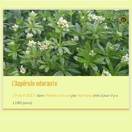
10
L’Aspérule odorante
19 avril 2017
dans
Plantes à la une
par
Harmony
(mis à jour il y a
1180 jours)