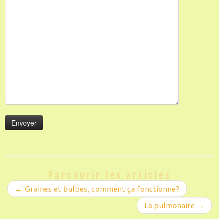
Parcourir les articles
←
Graines et bulbes, comment ça fonctionne?
La pulmonaire
→