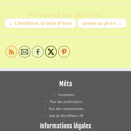
Parcourir les articles
←
L’hellébore, la belle d’hiver
Janvier au jardin
→
Méta
Connexion
Flux des publications
Flux des commentaires
Site de WordPress-FR
Informations légales