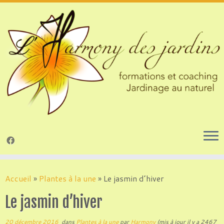
Passer
au
Accueil
»
Plantes à la une
»
Le jasmin d’hiver
contenu
Le jasmin d’hiver
20 décembre 2016
dans
Plantes à la une
par
Harmony
(mis à jour il y a 2467