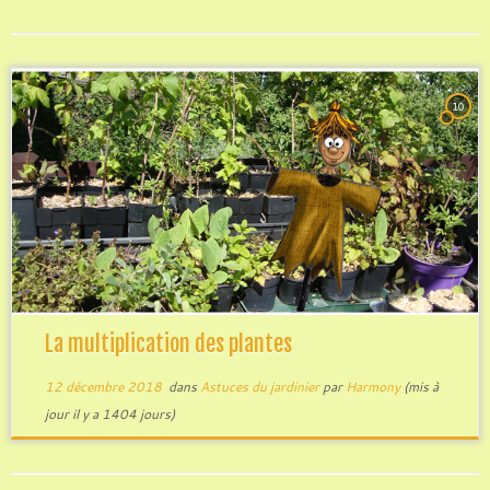
10
La multiplication des plantes
12 décembre 2018
dans
Astuces du jardinier
par
Harmony
(mis à
jour il y a 1404 jours)