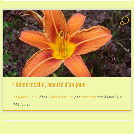
2
L’hémérocalle, beauté d’un jour
23 juillet 2018
dans
Plantes à la une
par
Harmony
(mis à jour il y a
741 jours)