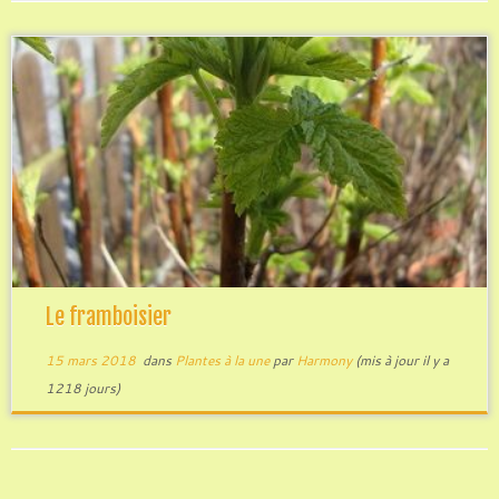
Le framboisier
15 mars 2018
dans
Plantes à la une
par
Harmony
(mis à jour il y a
1218 jours)