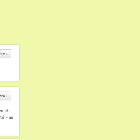
dre
↓
dre
↓
on et
té » au