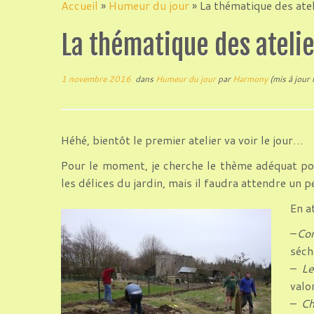
au
Accueil
»
Humeur du jour
»
La thématique des atel
contenu
La thématique des ateli
1 novembre 2016
dans
Humeur du jour
par
Harmony
(mis à jour 
Héhé, bientôt le premier atelier va voir le jour…
Pour le moment, je cherche le thème adéquat pou
les délices du jardin, mais il faudra attendre un 
En a
–
Con
séch
–
Le
valo
–
Ch