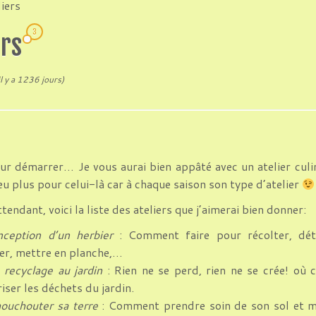
iers
3
ers
il y a 1236 jours)
r démarrer… Je vous aurai bien appâté avec un atelier culin
peu plus pour celui-là car à chaque saison son type d’atelier
ttendant, voici la liste des ateliers que j’aimerai bien donner:
ception d’un herbier
: Comment faire pour récolter, dét
er, mettre en planche,…
 recyclage au jardin
: Rien ne se perd, rien ne se crée! où
riser les déchets du jardin.
ouchouter sa terre
: Comment prendre soin de son sol et m