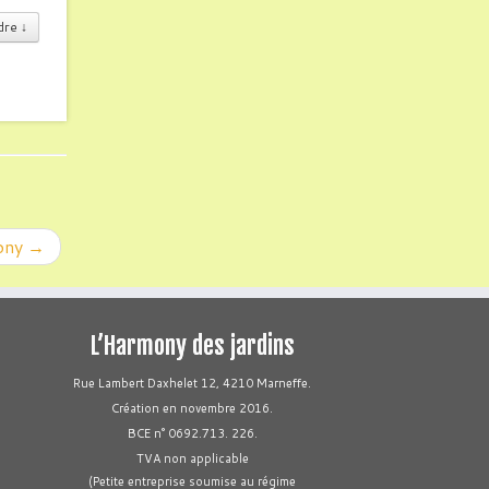
dre
↓
mony
→
L’Harmony des jardins
Rue Lambert Daxhelet 12, 4210 Marneffe.
Création en novembre 2016.
BCE n° 0692.713. 226.
TVA non applicable
(Petite entreprise soumise au régime