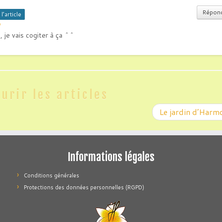
Répon
l’article
n
 je vais cogiter à ça ^^
urir les articles
Le jardin d’Har
Informations légales
Conditions générales
Protections des données personnelles (RGPD)